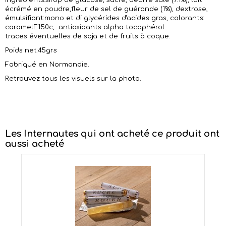
I
ngrédients:sirop de glucose, sucre, beurre salé (9.1%), lait
écrémé en poudre,fleur de sel de guérande (1%), dextrose,
émulsifiant:mono et di glycérides d'acides gras, colorants:
caramelE150c, antioxidants alpha tocophérol.
traces éventuelles de soja et de fruits à coque.
Poids net:45grs
Fabriqué en Normandie.
Retrouvez tous les visuels sur la photo.
Les Internautes qui ont acheté ce produit ont
aussi acheté