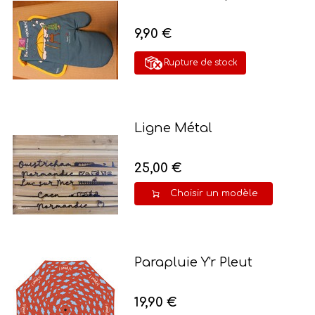
9,90 €
Rupture de stock
Ligne Métal
25,00 €
Choisir un modèle
Parapluie Y'r Pleut
19,90 €