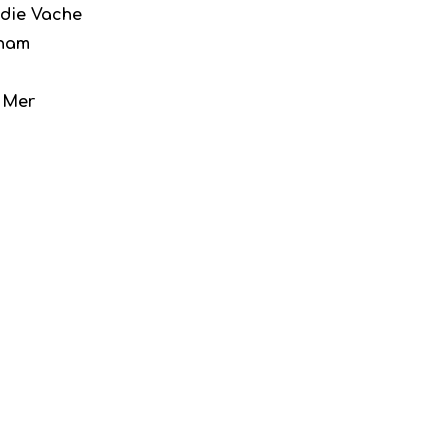
die Vache
eham
 Mer