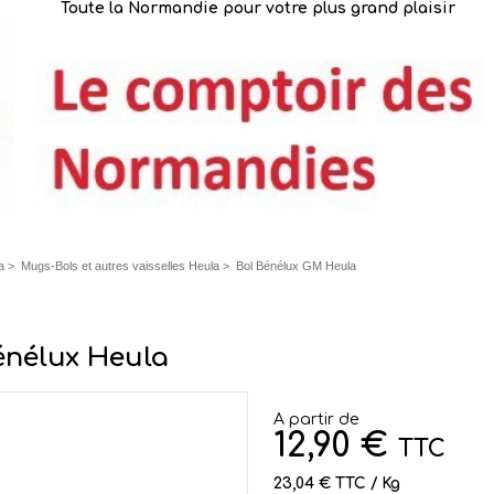
Toute la Normandie pour votre plus grand plaisir
a
>
Mugs-Bols et autres vaisselles Heula
>
Bol Bénélux GM Heula
énélux Heula
A partir de
12,90 €
TTC
23,04 € TTC / Kg